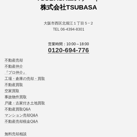
株式会社TSUBASA
大阪市西区北堀江１丁目５−２
TEL 06-4394-8301
営業時間：10:00～18:00
0120-694-776
不動産売却
不動産仲介
『プロ仲介』
工場・倉庫の売却・買取
不動産買取
空家買取
事故物件買取
戸建・古家付き土地買取
不動産買取Q&A
マンション売却Q&A
不動産売却税金Q&A
無料売却相談