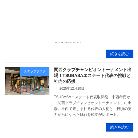
秋田名物「ぼだっこ飯」とは？塩辛さが
スタッフブログ
クセになる伝説の駅弁
2025年12月14日
秋田県の名物弁当「ぼだっこ飯」とは？強烈な
塩辛さで話題の駅弁を、由来・味の特徴・人気
の理由までTSUBASAエステート担当松本が詳
しく解説します。
続きを読む
関西クラブチャンピオントーナメント出
スタッフブログ
場！TSUBASAエステート代表の挑戦と
社内の応援
2025年12月10日
TSUBASAエステート代表取締役・中西孝尚が
「関西クラブチャンピオントーナメント」に出
場。社内で親しまれる代表の人柄と、日頃の努
力が形になった挑戦を松本がレポート。
続きを読む