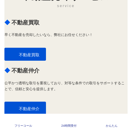
service
◆
不動産買取
早く不動産を売却したいなら、弊社にお任せください！
不動産買取
◆
不動産仲介
公平かつ透明な取引を重視しており、対等な条件での取引をサポートするこ
とで、信頼と安心を提供します。
不動産仲介
◆
無料査定
フリーコール
24時間受付
かんたん