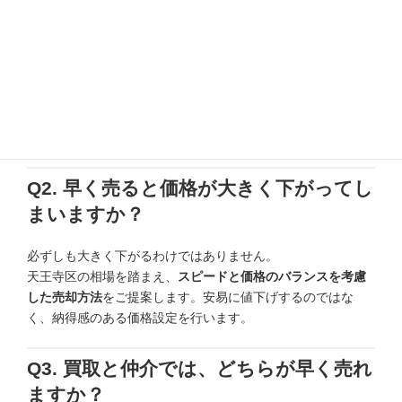
すか？
はい、可能です。
TSUBASAエステートでは、
買取と仲介の両方に対応
している
ため、状況によっては短期間での売却が可能です。物件や条
件を確認したうえで、最適なスピード売却プランをご提案し
ます。
Q2. 早く売ると価格が大きく下がってし
まいますか？
必ずしも大きく下がるわけではありません。
天王寺区の相場を踏まえ、
スピードと価格のバランスを考慮
した売却方法
をご提案します。安易に値下げするのではな
く、納得感のある価格設定を行います。
Q3. 買取と仲介では、どちらが早く売れ
ますか？