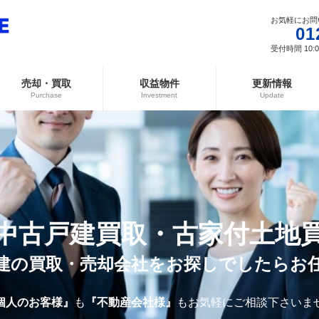
お気軽にお問
01
受付時間 10:00
売却・買取
収益物件
更新情報
Purchase
Investment
Update
中古戸建買取・古家付土地
建の買取・売却会社をお探しでしたらお
個人のお客様』
も
『不動産会社様』
もお気軽にご相談下さいま