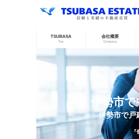
コ
ナ
ン
ビ
テ
ゲ
ン
ー
ツ
シ
へ
ョ
TSUBASA
会社概要
ス
ン
Top
Company
キ
に
ッ
移
プ
動
伊勢市で
伊勢市で戸
『