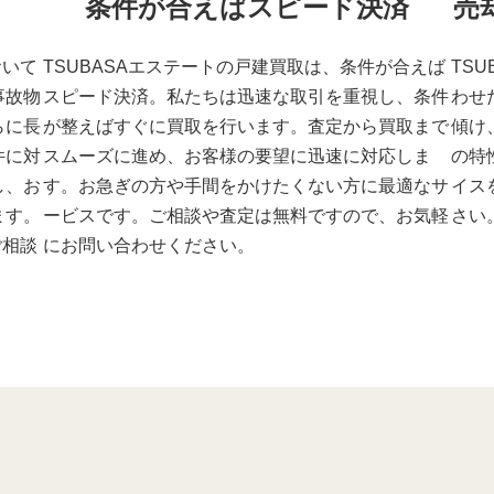
条件が合えばスピード決済
売
おいて
TSUBASAエステートの戸建買取は、条件が合えば
TS
事故物
スピード決済。私たちは迅速な取引を重視し、条件
わせ
らに長
が整えばすぐに買取を行います。査定から買取まで
傾け
件に対
スムーズに進め、お客様の要望に迅速に対応しま
の特
し、お
す。お急ぎの方や手間をかけたくない方に最適なサ
イス
ます。
ービスです。ご相談や査定は無料ですので、お気軽
さい
ご相談
にお問い合わせください。