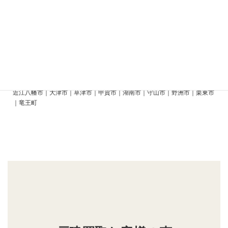
和歌山市｜有田市｜印南町｜岩出市｜海南市｜かつらぎ町｜上富田町｜紀
の川市｜串本町｜御坊市｜白浜町｜新宮市｜すさみ町｜太地町｜田辺市｜
那智勝浦町｜橋本市｜日高町｜広川町｜みなべ町｜美浜町｜湯浅町｜由良
町
滋賀県
近江八幡市｜大津市｜草津市｜甲賀市｜湖南市｜守山市｜野洲市｜栗東市
｜竜王町