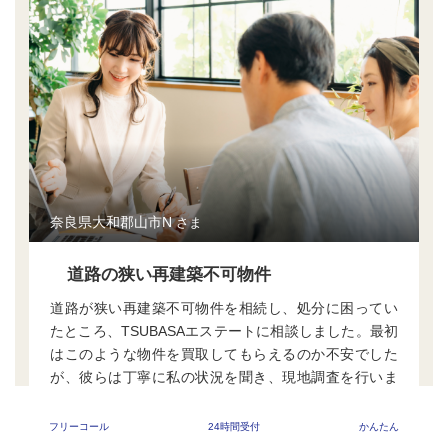
奈良県大和郡山市N
さま
道路の狭い再建築不可物件
道路が狭い再建築不可物件を相続し、処分に困ってい
たところ、TSUBASAエステートに相談しました。最初
はこのような物件を買取してもらえるのか不安でした
が、彼らは丁寧に私の状況を聞き、現地調査を行いま
した。道路の狭さや物件の特性を考慮しながら、適切
な買取額を提示してくれました。そして、売却プロセ
フリーコール
24時間受付
かんたん
ス全体をスムーズに進めるためのアドバイスや手続き