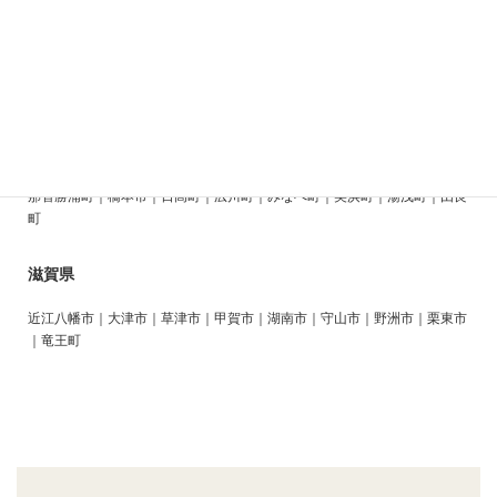
京都市｜宇治市｜宇治田原町｜大山崎町｜笠置町｜亀岡市｜木津川市｜京
田辺市｜久御山町｜城陽市｜精華町｜長岡京市｜南山城村｜向日市｜八幡
市
和歌山県
和歌山市｜有田市｜印南町｜岩出市｜海南市｜かつらぎ町｜上富田町｜紀
の川市｜串本町｜御坊市｜白浜町｜新宮市｜すさみ町｜太地町｜田辺市｜
那智勝浦町｜橋本市｜日高町｜広川町｜みなべ町｜美浜町｜湯浅町｜由良
町
滋賀県
近江八幡市｜大津市｜草津市｜甲賀市｜湖南市｜守山市｜野洲市｜栗東市
｜竜王町