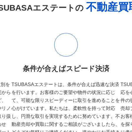
不動産買
TSUBASAエステートの
条件が合えばスピード決済
種別を
TSUBASAエステートは、条件が合えば迅速な決済
TS
宅から
を行います。お客様のご要望や物件の状況に応じ
応を
ど、
て、可能な限りスピーディーに取引を進めることを
件の
やリノ
心がけています。私たちは、柔軟性を持って対応
売却
取り扱
し、円滑な取引を実現するために努めています。不
お客
わせ
動産売却や買取に関するご相談がございましたら、
を探