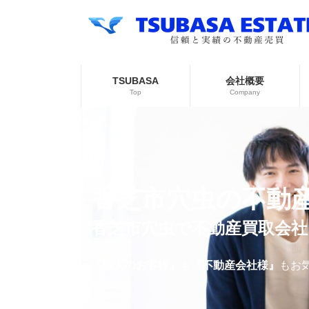
コ
ナ
ン
ビ
テ
ゲ
ン
ー
ツ
シ
へ
ョ
TSUBASA
会社概要
ス
ン
Top
Company
キ
に
ッ
移
プ
動
香芝市穴虫の不動
香芝市穴虫で不動産買取会
『個人のお客様』
も
『不動産会社様』
もお