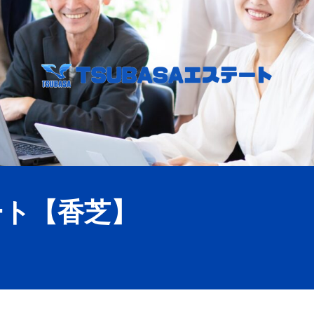
ート
【香芝】