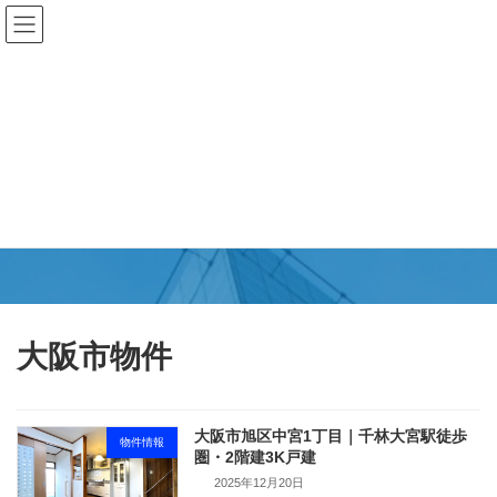
コ
ナ
ン
ビ
テ
ゲ
ン
ー
ツ
シ
へ
ョ
ス
ン
キ
に
更新情報
ッ
移
プ
動
TSUBASAエステート
大阪市物件
大阪市旭区中宮1丁目｜千林大宮駅徒歩
物件情報
圏・2階建3K戸建
2025年12月20日