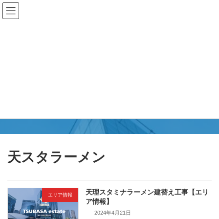
コ
ナ
ン
ビ
テ
ゲ
ン
ー
ツ
シ
へ
ョ
ス
ン
キ
に
更新情報
ッ
移
プ
動
TSUBASAエステート
天スタラーメン
天理スタミナラーメン建替え工事【エリ
エリア情報
ア情報】
2024年4月21日