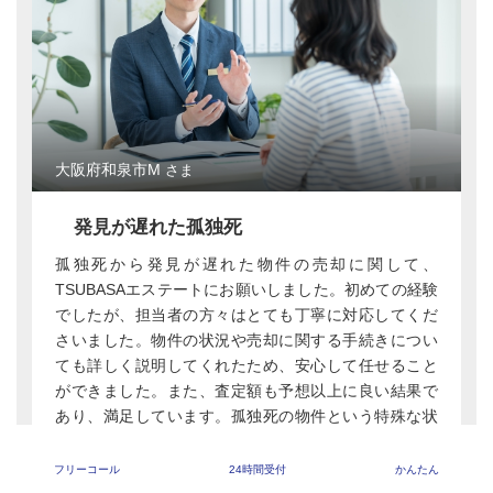
大阪府和泉市M
さま
発見が遅れた孤独死
孤独死から発見が遅れた物件の売却に関して、
TSUBASAエステートにお願いしました。初めての経験
でしたが、担当者の方々はとても丁寧に対応してくだ
さいました。物件の状況や売却に関する手続きについ
ても詳しく説明してくれたため、安心して任せること
ができました。また、査定額も予想以上に良い結果で
あり、満足しています。孤独死の物件という特殊な状
況にも関わらず、スムーズな取引ができたことに感謝
しています。これからもTSUBASAエステートを利用し
フリーコール
24時間受付
かんたん
て不動産売却を検討する際には、またお願いしたいと