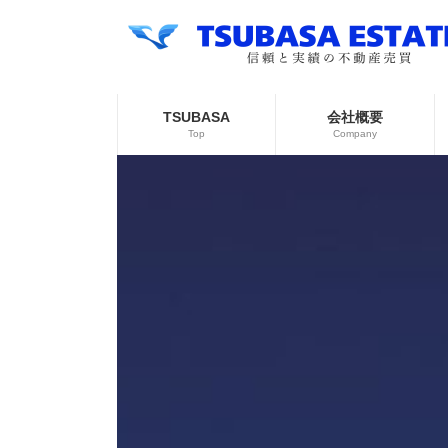
コ
ナ
ン
ビ
テ
ゲ
ン
ー
ツ
シ
へ
ョ
TSUBASA
会社概要
ス
ン
Top
Company
キ
に
ッ
移
プ
動