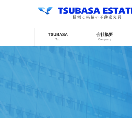
コ
ナ
ン
ビ
テ
ゲ
ン
ー
ツ
シ
へ
ョ
TSUBASA
会社概要
ス
ン
Top
Company
キ
に
ッ
移
プ
動