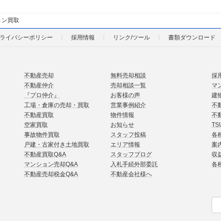
ョン買取
ライバシーポリシー
採用情報
リンク/ツール
書類ダウンロード
不動産売却
無料売却相談
採
不動産仲介
売却相談一覧
マ
『プロ仲介』
お客様の声
建
工場・倉庫の売却・買取
営業事例紹介
不
不動産買取
物件情報
不
空家買取
お知らせ
TS
事故物件買取
スタッフ投稿
各
戸建・古家付き土地買取
エリア情報
案
不動産買取Q&A
スタッフブログ
収
マンション売却Q&A
入札手続外部委託
各
不動産売却税金Q&A
不動産会社様へ