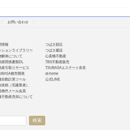
お問い合わせ
用情報
つばさ財託
ンションライブラリー
つばさ建設
物解体について
心斎橋不動産
動産関係書類DL
TBS不動産販売
動産引取りサービス
TSUBASAエステート奈良
UBASA都市開発
at-home
種自動計算ツール
公式LINE
内依頼（宅建業者）
益物件メール会員
種不動産売却について
検索