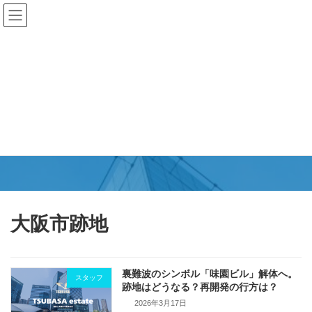
コ
ナ
ン
ビ
テ
ゲ
ン
ー
ツ
シ
へ
ョ
ス
ン
キ
に
更新情報
ッ
移
プ
動
TSUBASAエステート
大阪市跡地
裏難波のシンボル「味園ビル」解体へ。
スタッフ
跡地はどうなる？再開発の行方は？
2026年3月17日