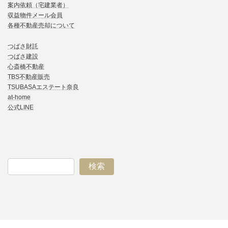
案内依頼（宅建業者）
収益物件メール会員
各種不動産売却について
つばさ財託
つばさ建設
心斎橋不動産
TBS不動産販売
TSUBASAエステート奈良
at-home
公式LINE
検索
ア
ア
ア
ア
イ
イ
イ
イ
コ
コ
コ
コ
ン
ン
ン
ン
リ
リ
リ
リ
ン
ン
ン
ン