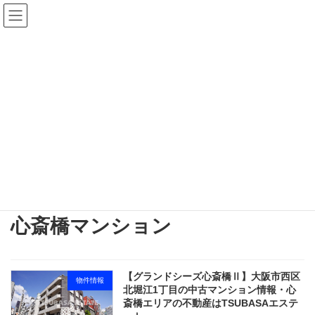
コ
ナ
ン
ビ
テ
ゲ
ン
ー
ツ
シ
へ
ョ
ス
ン
キ
に
更新情報
ッ
移
プ
動
TSUBASAエステート
心斎橋マンション
【グランドシーズ心斎橋Ⅱ】大阪市西区
物件情報
北堀江1丁目の中古マンション情報・心
斎橋エリアの不動産はTSUBASAエステ