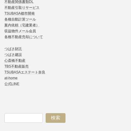
不動産関係書類DL
不動産引取りサービス
TSUBASA都市開発
各種自動計算ツール
案内依頼（宅建業者）
収益物件メール会員
各種不動産売却について
つばさ財託
つばさ建設
心斎橋不動産
TBS不動産販売
TSUBASAエステート奈良
at-home
公式LINE
検索