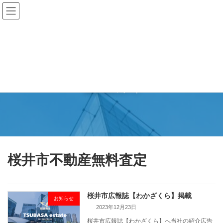
コ
ナ
ン
ビ
テ
ゲ
ン
ー
ツ
シ
へ
ョ
ス
ン
キ
に
更新情報
ッ
移
プ
動
TSUBASAエステート
桜井市不動産無料査定
桜井市広報誌【わかざくら】掲載
お知らせ
2023年12月23日
桜井市広報誌【わかざくら】へ当社の紹介広告