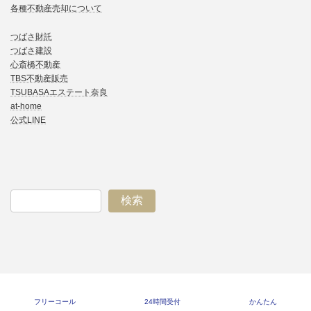
各種不動産売却について
つばさ財託
つばさ建設
心斎橋不動産
TBS不動産販売
TSUBASAエステート奈良
at-home
公式LINE
検索
ア
ア
ア
ア
イ
イ
イ
イ
コ
コ
コ
コ
ン
ン
ン
ン
リ
リ
リ
リ
ン
ン
ン
ン
ク
ク
ク
ク
Copyright © TSUBASAエステート. All Rights Reserved.
フリーコール
24時間受付
かんたん