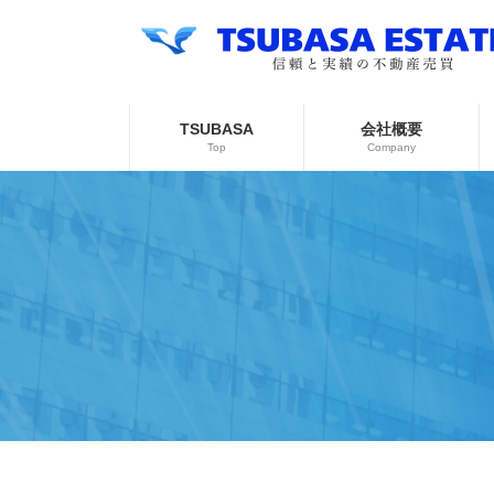
コ
ナ
ン
ビ
テ
ゲ
ン
ー
ツ
シ
へ
ョ
TSUBASA
会社概要
ス
ン
Top
Company
キ
に
ッ
移
プ
動