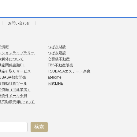
お問い合わせ
用情報
つばさ財託
ンションライブラリー
つばさ建設
物解体について
心斎橋不動産
動産関係書類DL
TBS不動産販売
動産引取りサービス
TSUBASAエステート奈良
UBASA都市開発
at-home
種自動計算ツール
公式LINE
内依頼（宅建業者）
益物件メール会員
種不動産売却について
検索