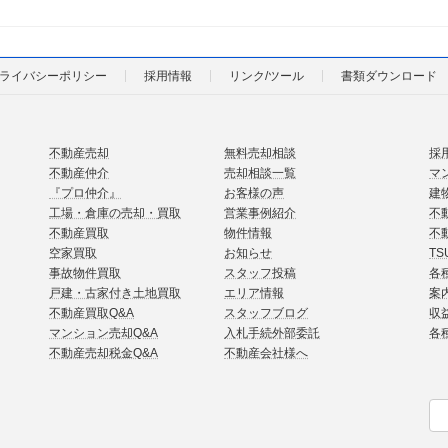
ライバシーポリシー
採用情報
リンク/ツール
書類ダウンロード
不動産売却
無料売却相談
採
不動産仲介
売却相談一覧
マ
『プロ仲介』
お客様の声
建
工場・倉庫の売却・買取
営業事例紹介
不
不動産買取
物件情報
不
空家買取
お知らせ
TS
事故物件買取
スタッフ投稿
各
戸建・古家付き土地買取
エリア情報
案
不動産買取Q&A
スタッフブログ
収
マンション売却Q&A
入札手続外部委託
各
不動産売却税金Q&A
不動産会社様へ