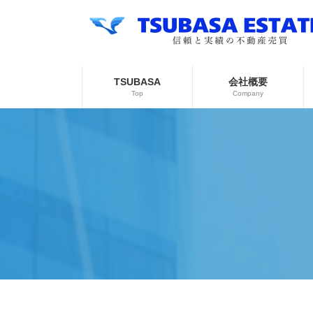
コ
ナ
ン
ビ
テ
ゲ
ン
ー
ツ
シ
へ
ョ
TSUBASA
会社概要
ス
ン
Top
Company
キ
に
ッ
移
プ
動