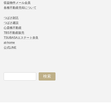
収益物件メール会員
各種不動産売却について
つばさ財託
つばさ建設
心斎橋不動産
TBS不動産販売
TSUBASAエステート奈良
at-home
公式LINE
検索
ア
ア
ア
ア
イ
イ
イ
イ
コ
コ
コ
コ
ン
ン
ン
ン
リ
リ
リ
リ
ン
ン
ン
ン
ク
ク
ク
ク
Copyright © TSUBASAエステート. All Rights Reserved.