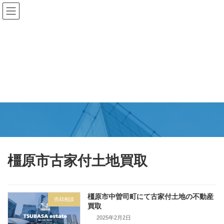
コ
ナ
ン
ビ
テ
ゲ
ン
ー
ツ
シ
へ
ョ
ス
ン
キ
に
更新情報
ッ
移
プ
動
TSUBASAエステート
橿原市古家付土地買取
橿原市中曽司町にて古家付土地の不動産
売却相談
買取
2025年2月2日