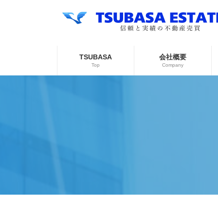
コ
ナ
ン
ビ
テ
ゲ
ン
ー
ツ
シ
へ
ョ
TSUBASA
会社概要
ス
ン
Top
Company
キ
に
ッ
移
プ
動