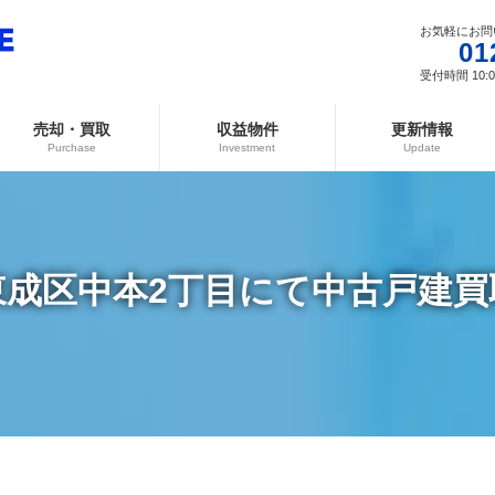
お気軽にお問
01
受付時間 10:00
売却・買取
収益物件
更新情報
Purchase
Investment
Update
東成区中本2丁目にて中古戸建買