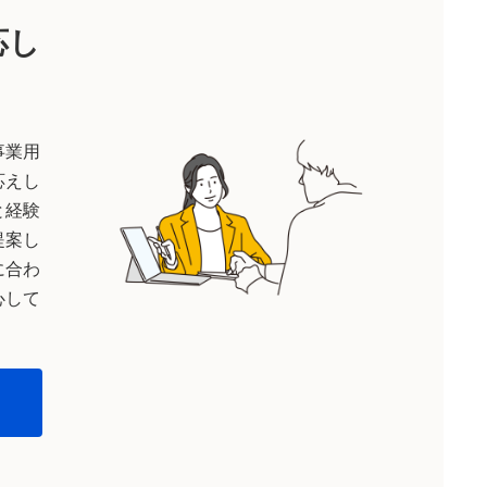
応し
事業用
応えし
と経験
提案し
に合わ
心して