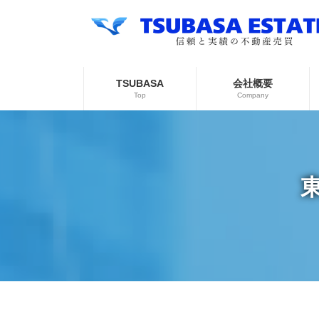
コ
ナ
ン
ビ
テ
ゲ
ン
ー
ツ
シ
へ
ョ
TSUBASA
会社概要
ス
ン
Top
Company
キ
に
ッ
移
プ
動