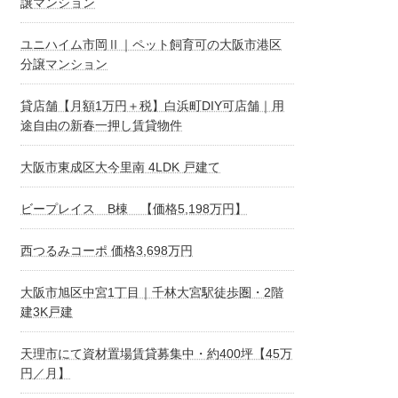
譲マンション
ユニハイム市岡Ⅱ｜ペット飼育可の大阪市港区
分譲マンション
貸店舗【月額1万円＋税】白浜町DIY可店舗｜用
途自由の新春一押し賃貸物件
大阪市東成区大今里南 4LDK 戸建て
ビープレイス B棟 【価格5,198万円】
西つるみコーポ 価格3,698万円
大阪市旭区中宮1丁目｜千林大宮駅徒歩圏・2階
建3K戸建
天理市にて資材置場賃貸募集中・約400坪【45万
円／月】