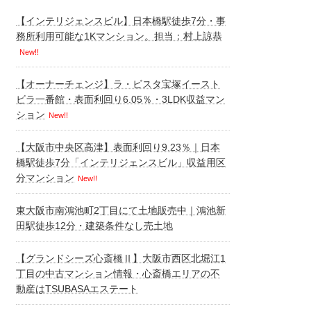
【インテリジェンスビル】日本橋駅徒歩7分・事
務所利用可能な1Kマンション。担当：村上諒恭
New!!
【オーナーチェンジ】ラ・ビスタ宝塚イースト
ビラ一番館・表面利回り6.05％・3LDK収益マン
ション
New!!
【大阪市中央区高津】表面利回り9.23％｜日本
橋駅徒歩7分「インテリジェンスビル」収益用区
分マンション
New!!
東大阪市南鴻池町2丁目にて土地販売中｜鴻池新
田駅徒歩12分・建築条件なし売土地
【グランドシーズ心斎橋Ⅱ】大阪市西区北堀江1
丁目の中古マンション情報・心斎橋エリアの不
動産はTSUBASAエステート