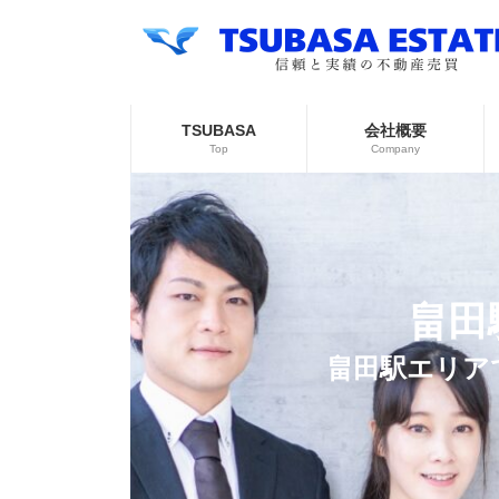
コ
ナ
ン
ビ
テ
ゲ
ン
ー
ツ
シ
へ
ョ
TSUBASA
会社概要
ス
ン
Top
Company
キ
に
ッ
移
プ
動
畠田
畠田駅エリア