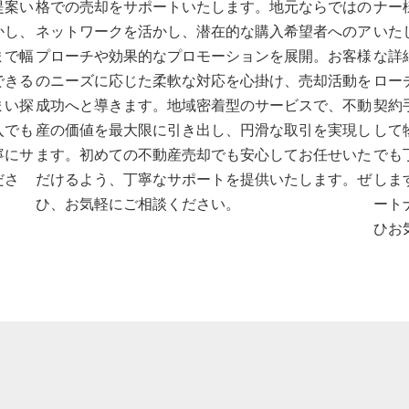
提案い
格での売却をサポートいたします。地元ならではの
ナー
かし、
ネットワークを活かし、潜在的な購入希望者へのア
いた
まで幅
プローチや効果的なプロモーションを展開。お客様
な詳
できる
のニーズに応じた柔軟な対応を心掛け、売却活動を
ロー
まい探
成功へと導きます。地域密着型のサービスで、不動
契約
入でも
産の価値を最大限に引き出し、円滑な取引を実現し
して
寧にサ
ます。初めての不動産売却でも安心してお任せいた
でも
ださ
だけるよう、丁寧なサポートを提供いたします。ぜ
しま
ひ、お気軽にご相談ください。
ート
ひお