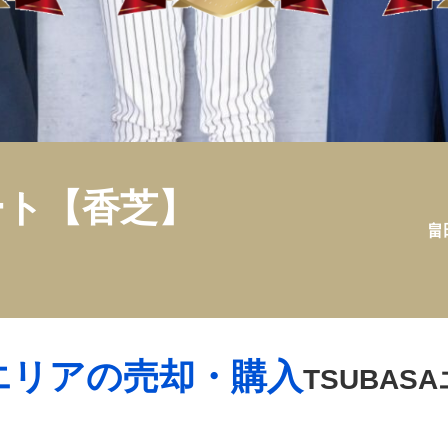
ート
【香芝】
畠
エリアの売却・購入
TSUBAS