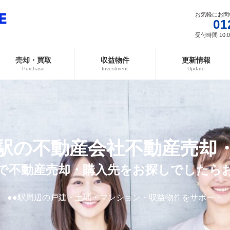
お気軽にお問
01
受付時間 10:00
売却・買取
収益物件
更新情報
Purchase
Investment
Update
駅の不動産会社
不動産売却
で不動産売却・購入先をお探しでしたら
●●駅周辺の戸建・土地・マンション・収益物件をサポート