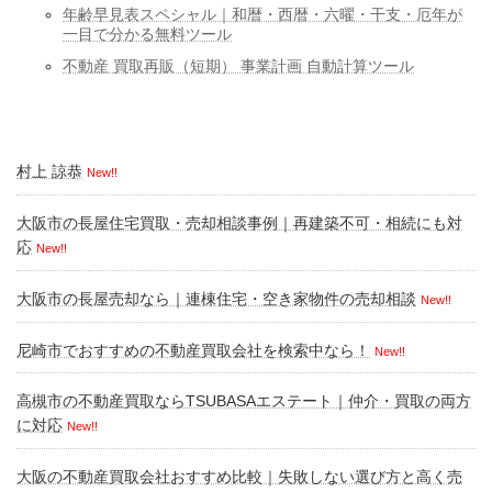
年齢早見表スペシャル｜和暦・西暦・六曜・干支・厄年が
一目で分かる無料ツール
不動産 買取再販（短期） 事業計画 自動計算ツール
村上 諒恭
New!!
大阪市の長屋住宅買取・売却相談事例｜再建築不可・相続にも対
応
New!!
大阪市の長屋売却なら｜連棟住宅・空き家物件の売却相談
New!!
尼崎市でおすすめの不動産買取会社を検索中なら！
New!!
高槻市の不動産買取ならTSUBASAエステート｜仲介・買取の両方
に対応
New!!
大阪の不動産買取会社おすすめ比較｜失敗しない選び方と高く売