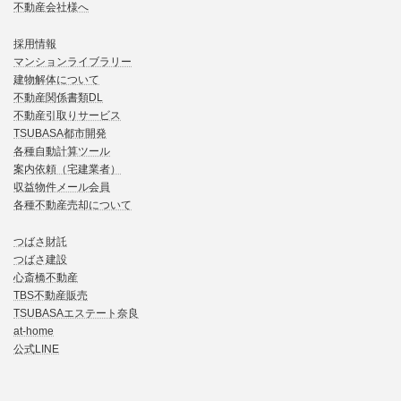
不動産会社様へ
採用情報
マンションライブラリー
建物解体について
不動産関係書類DL
不動産引取りサービス
TSUBASA都市開発
各種自動計算ツール
案内依頼（宅建業者）
収益物件メール会員
各種不動産売却について
つばさ財託
つばさ建設
心斎橋不動産
TBS不動産販売
TSUBASAエステート奈良
at-home
公式LINE