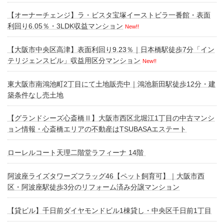
【オーナーチェンジ】ラ・ビスタ宝塚イーストビラ一番館・表面
利回り6.05％・3LDK収益マンション
New!!
【大阪市中央区高津】表面利回り9.23％｜日本橋駅徒歩7分「イン
テリジェンスビル」収益用区分マンション
New!!
東大阪市南鴻池町2丁目にて土地販売中｜鴻池新田駅徒歩12分・建
築条件なし売土地
【グランドシーズ心斎橋Ⅱ】大阪市西区北堀江1丁目の中古マンシ
ョン情報・心斎橋エリアの不動産はTSUBASAエステート
ローレルコート天理二階堂ラフィーナ 14階
阿波座ライズタワーズフラッグ46【ペット飼育可】｜大阪市西
区・阿波座駅徒歩3分のリフォーム済み分譲マンション
【貸ビル】千日前ダイヤモンドビル1棟貸し・中央区千日前1丁目