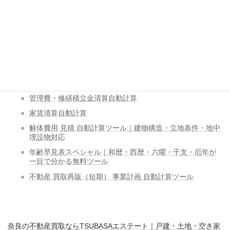
建物消費税自動計算ツール｜不動産売買
マンション固定資産税（敷地権割合）自動計算ツール
不動産売却時の税金 自動計算
不動産登記費用 自動計算ツール
不動産購入諸費用計算
住宅ローン返済シュミレーション自動計算
管理費・修繕積立金清算自動計算
家賃清算自動計算
解体費用 見積 自動計算ツール｜建物構造・立地条件・地中
埋設物対応
年齢早見表スペシャル｜和暦・西暦・六曜・干支・厄年が
一目で分かる無料ツール
不動産 買取再販（短期） 事業計画 自動計算ツール
奈良の不動産買取ならTSUBASAエステート｜戸建・土地・空き家