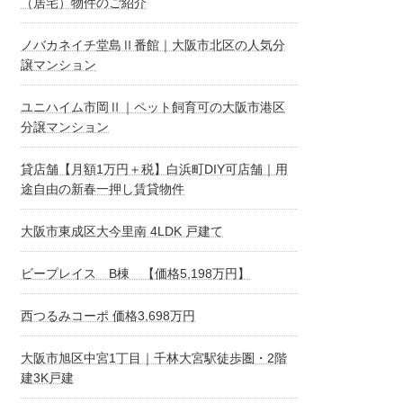
（居宅）物件のご紹介
ノバカネイチ堂島Ⅱ番館｜大阪市北区の人気分
譲マンション
ユニハイム市岡Ⅱ｜ペット飼育可の大阪市港区
分譲マンション
貸店舗【月額1万円＋税】白浜町DIY可店舗｜用
途自由の新春一押し賃貸物件
大阪市東成区大今里南 4LDK 戸建て
ビープレイス B棟 【価格5,198万円】
西つるみコーポ 価格3,698万円
大阪市旭区中宮1丁目｜千林大宮駅徒歩圏・2階
建3K戸建