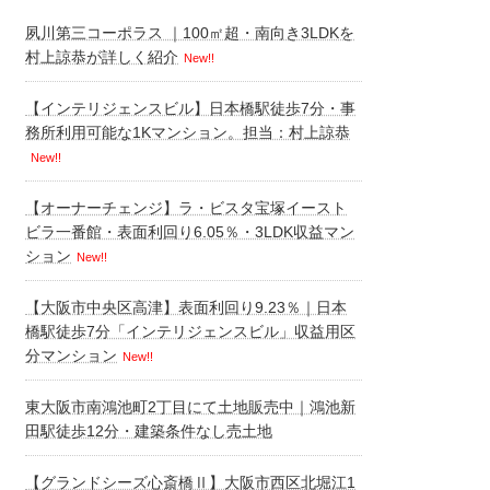
夙川第三コーポラス ｜100㎡超・南向き3LDKを
村上諒恭が詳しく紹介
New!!
【インテリジェンスビル】日本橋駅徒歩7分・事
務所利用可能な1Kマンション。担当：村上諒恭
New!!
【オーナーチェンジ】ラ・ビスタ宝塚イースト
ビラ一番館・表面利回り6.05％・3LDK収益マン
ション
New!!
【大阪市中央区高津】表面利回り9.23％｜日本
橋駅徒歩7分「インテリジェンスビル」収益用区
分マンション
New!!
東大阪市南鴻池町2丁目にて土地販売中｜鴻池新
田駅徒歩12分・建築条件なし売土地
【グランドシーズ心斎橋Ⅱ】大阪市西区北堀江1