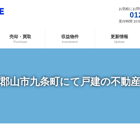
お気軽にお問
01
受付時間 10:00
売却・買取
収益物件
更新情報
Purchase
Investment
Update
郡山市九条町にて戸建の不動