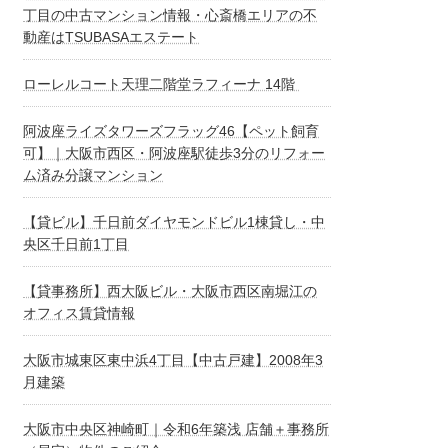
丁目の中古マンション情報・心斎橋エリアの不
動産はTSUBASAエステート
ローレルコート天理二階堂ラフィーナ 14階
阿波座ライズタワーズフラッグ46【ペット飼育
可】｜大阪市西区・阿波座駅徒歩3分のリフォー
ム済み分譲マンション
【貸ビル】千日前ダイヤモンドビル1棟貸し・中
央区千日前1丁目
【貸事務所】西大阪ビル・大阪市西区南堀江の
オフィス賃貸情報
大阪市城東区東中浜4丁目【中古戸建】2008年3
月建築
大阪市中央区神崎町｜令和6年築浅 店舗＋事務所