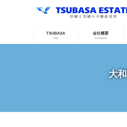
コ
ナ
ン
ビ
テ
ゲ
ン
ー
ツ
シ
へ
ョ
TSUBASA
会社概要
ス
ン
Top
Company
キ
に
ッ
移
プ
動
大和