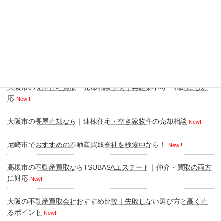
一目で分かる無料ツール
不動産 買取再販（短期） 事業計画 自動計算ツール
村上 諒恭
New!!
大阪市の長屋住宅買取・売却相談事例｜再建築不可・相続にも対
応
New!!
大阪市の長屋売却なら｜連棟住宅・空き家物件の売却相談
New!!
尼崎市でおすすめの不動産買取会社を検索中なら！
New!!
高槻市の不動産買取ならTSUBASAエステート｜仲介・買取の両方
に対応
New!!
大阪の不動産買取会社おすすめ比較｜失敗しない選び方と高く売
るポイント
New!!