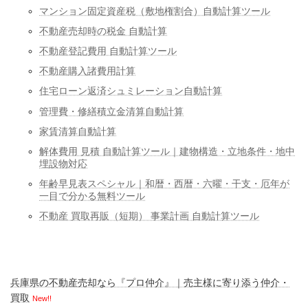
マンション固定資産税（敷地権割合）自動計算ツール
不動産売却時の税金 自動計算
不動産登記費用 自動計算ツール
不動産購入諸費用計算
住宅ローン返済シュミレーション自動計算
管理費・修繕積立金清算自動計算
家賃清算自動計算
解体費用 見積 自動計算ツール｜建物構造・立地条件・地中
埋設物対応
年齢早見表スペシャル｜和暦・西暦・六曜・干支・厄年が
一目で分かる無料ツール
不動産 買取再販（短期） 事業計画 自動計算ツール
兵庫県の不動産売却なら『プロ仲介』｜売主様に寄り添う仲介・
買取
New!!