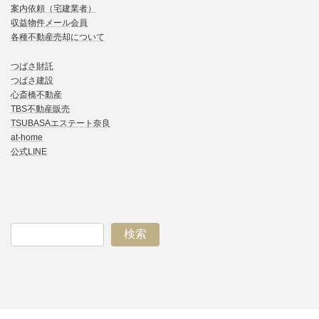
案内依頼（宅建業者）
収益物件メール会員
各種不動産売却について
つばさ財託
つばさ建設
心斎橋不動産
TBS不動産販売
TSUBASAエステート奈良
at-home
公式LINE
検索
ア
ア
ア
ア
イ
イ
イ
イ
コ
コ
コ
コ
ン
ン
ン
ン
リ
リ
リ
リ
ン
ン
ン
ン