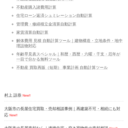
不動産購入諸費用計算
住宅ローン返済シュミレーション自動計算
管理費・修繕積立金清算自動計算
家賃清算自動計算
解体費用 見積 自動計算ツール｜建物構造・立地条件・地中
埋設物対応
年齢早見表スペシャル｜和暦・西暦・六曜・干支・厄年が
一目で分かる無料ツール
不動産 買取再販（短期） 事業計画 自動計算ツール
村上 諒恭
New!!
大阪市の長屋住宅買取・売却相談事例｜再建築不可・相続にも対
応
New!!